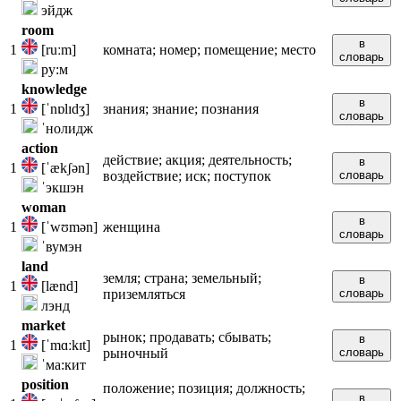
эйдж
room
в
1
[ruːm]
комната; номер; помещение; место
словарь
ру:м
knowledge
в
1
[ˈnɒlɪdʒ]
знания; знание; познания
словарь
ˈнолидж
action
действие; акция; деятельность;
в
1
[ˈækʃən]
воздействие; иск; поступок
словарь
ˈэкшэн
woman
в
1
[ˈwʊmən]
женщина
словарь
ˈвумэн
land
земля; страна; земельный;
в
1
[lænd]
приземляться
словарь
лэнд
market
рынок; продавать; сбывать;
в
1
[ˈmɑːkɪt]
рыночный
словарь
ˈма:кит
position
положение; позиция; должность;
в