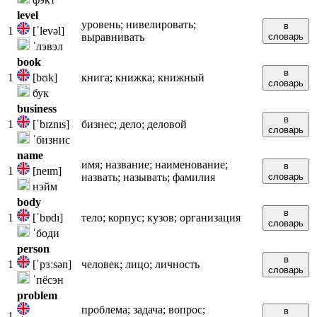
level
уровень; нивелировать;
в
1
[ˈlevəl]
выравнивать
словарь
ˈлэвэл
book
в
1
[bʊk]
книга; книжка; книжный
словарь
бук
business
в
1
[ˈbɪznɪs]
бизнес; дело; деловой
словарь
ˈбизнис
name
имя; название; наименование;
в
1
[neɪm]
назвать; называть; фамилия
словарь
нэйм
body
в
1
[ˈbɒdɪ]
тело; корпус; кузов; организация
словарь
ˈбоди
person
в
1
[ˈpɜːsən]
человек; лицо; личность
словарь
ˈпёсэн
problem
проблема; задача; вопрос;
в
1