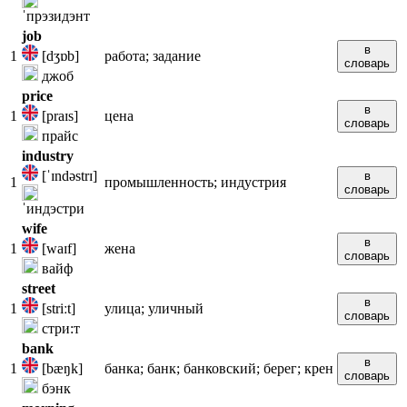
ˈпрэзидэнт
job
в
1
[dʒɒb]
работа; задание
словарь
джоб
price
в
1
[praɪs]
цена
словарь
прайс
industry
[ˈɪndəstrɪ]
в
1
промышленность; индустрия
словарь
ˈиндэстри
wife
в
1
[waɪf]
жена
словарь
вайф
street
в
1
[striːt]
улица; уличный
словарь
стри:т
bank
в
1
[bæŋk]
банка; банк; банковский; берег; крен
словарь
бэнк