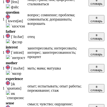
в
1
[feɪs]
сталкиваться
словарь
фэйс
question
вопрос; сомнение; проблема;
в
1
сомневаться; допрашивать;
[ˈkwestʃən]
словарь
вопрошать
ˈквэсчэн
father
в
1
[ˈfɑːðər]
отец
словарь
ˈфа:зэр
interest
заинтересовать; интересовать;
в
1
[ˈɪntrəst]
интерес; заинтересованность;
словарь
процент
ˈинтрэст
mother
в
1
[ˈmʌðər]
мать; мама; матушка
словарь
ˈмазэр
experience
[ɪk
опыт; испытывать; опыт работы;
в
1
ˈspɪərɪəns]
переживание; стаж
словарь
ик
ˈспиэриэнс
sense
смысл; чувство; ощущение;
в