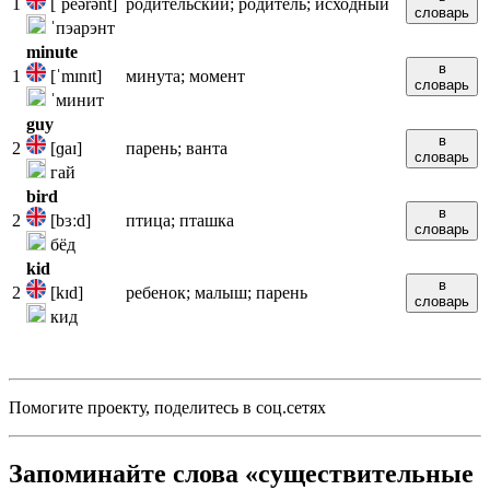
1
[ˈpeərənt]
родительский; родитель; исходный
словарь
ˈпэарэнт
minute
в
1
[ˈmɪnɪt]
минута; момент
словарь
ˈминит
guy
в
2
[ɡaɪ]
парень; ванта
словарь
гай
bird
в
2
[bɜːd]
птица; пташка
словарь
бёд
kid
в
2
[kɪd]
ребенок; малыш; парень
словарь
кид
Помогите проекту, поделитесь в соц.сетях
Запоминайте слова «существительные