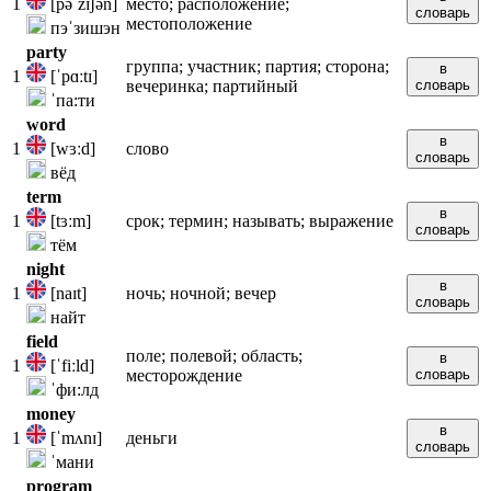
1
[pəˈzɪʃən]
место; расположение;
словарь
местоположение
пэˈзишэн
party
группа; участник; партия; сторона;
в
1
[ˈpɑːtɪ]
вечеринка; партийный
словарь
ˈпа:ти
word
в
1
[wɜːd]
слово
словарь
вёд
term
в
1
[tɜːm]
срок; термин; называть; выражение
словарь
тём
night
в
1
[naɪt]
ночь; ночной; вечер
словарь
найт
field
поле; полевой; область;
в
1
[ˈfiːld]
месторождение
словарь
ˈфи:лд
money
в
1
[ˈmʌnɪ]
деньги
словарь
ˈмани
program