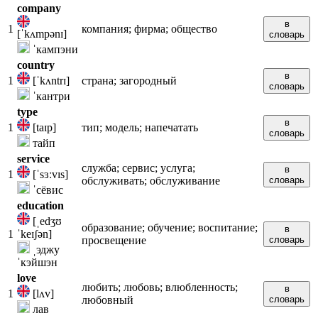
company
в
1
компания; фирма; общество
[ˈkʌmpənɪ]
словарь
ˈкампэни
country
в
1
[ˈkʌntrɪ]
страна; загородный
словарь
ˈкантри
type
в
1
[taɪp]
тип; модель; напечатать
словарь
тайп
service
служба; сервис; услуга;
в
1
[ˈsɜːvɪs]
обслуживать; обслуживание
словарь
ˈсёвис
education
[ˌedʒʊ
образование; обучение; воспитание;
в
1
ˈkeɪʃən]
просвещение
словарь
ˌэджу
ˈкэйшэн
love
любить; любовь; влюбленность;
в
1
[lʌv]
любовный
словарь
лав