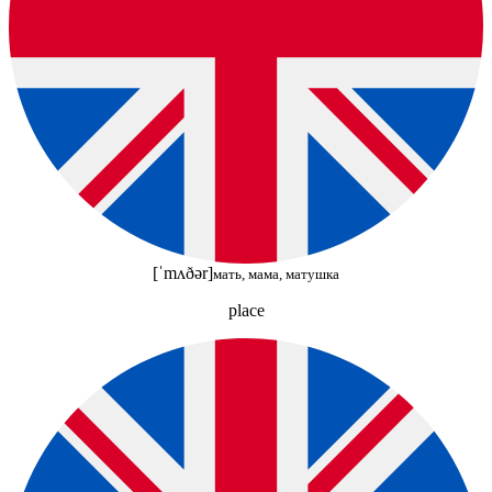
[ˈmʌðər]
мать, мама, матушка
place