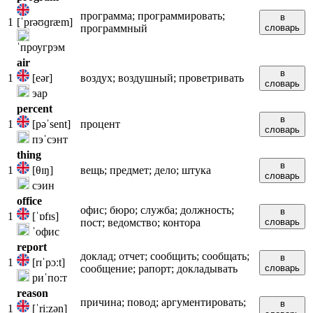
программа; программировать;
в
1
[ˈprəʊɡræm]
программный
словарь
ˈпроугрэм
air
в
1
[eər]
воздух; воздушный; проветривать
словарь
эар
percent
в
1
[pəˈsent]
процент
словарь
пэˈсэнт
thing
в
1
[θɪŋ]
вещь; предмет; дело; штука
словарь
сэин
office
офис; бюро; служба; должность;
в
1
[ˈɒfɪs]
пост; ведомство; контора
словарь
ˈофис
report
доклад; отчет; сообщить; сообщать;
в
1
[rɪˈpɔːt]
сообщение; рапорт; докладывать
словарь
риˈпо:т
reason
причина; повод; аргументировать;
в
1
[ˈriːzən]