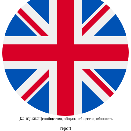
[kəˈmjuːnətɪ]
сообщество, община, общество, общность
report