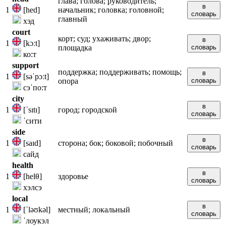
глава; голова; руководитель;
в
1
[hed]
начальник; головка; головной;
словарь
главный
хэд
court
корт; суд; ухаживать; двор;
в
1
[kɔːt]
площадка
словарь
ко:т
support
поддержка; поддерживать; помощь;
в
1
[səˈpɔːt]
опора
словарь
сэˈпо:т
city
в
1
[ˈsɪtɪ]
город; городской
словарь
ˈсити
side
в
1
[saɪd]
сторона; бок; боковой; побочный
словарь
сайд
health
в
1
[helθ]
здоровье
словарь
хэлсэ
local
в
1
[ˈləʊkəl]
местный; локальный
словарь
ˈлоукэл