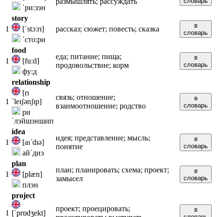
размышлять; рассуждать
словарь
ˈри:зэн
story
в
1
[ˈstɔːrɪ]
рассказ; сюжет; повесть; сказка
словарь
ˈсто:ри
food
еда; питание; пища;
в
1
[fuːd]
продовольствие; корм
словарь
фу:д
relationship
[rɪ
связь; отношение;
в
1
ˈleɪʃənʃɪp]
взаимоотношение; родство
словарь
ри
ˈлэйшэншип
idea
идея; представление; мысль;
в
1
[aɪˈdɪə]
понятие
словарь
айˈдиэ
plan
план; планировать; схема; проект;
в
1
[plæn]
замысел
словарь
плэн
project
проект; проецировать;
в
1
[ˈprɒdʒekt]
словарь