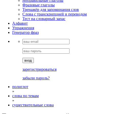
Неправильные глаголы
Фразовые глаголы
Тренажёр для запоминания слов
Cлова с транскрипцией и переводом
Тест на словарный запас
Алфавит
Упражнения
Генератор фраз
вход
зарегистрироваться
забыли пароль?
полиглот
»
слова по темам
»
существительные слова