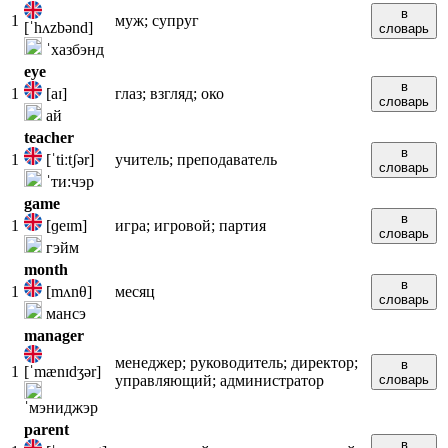
в
1
муж; супруг
[ˈhʌzbənd]
словарь
ˈхазбэнд
eye
в
1
[aɪ]
глаз; взгляд; око
словарь
ай
teacher
в
1
[ˈtiːtʃər]
учитель; преподаватель
словарь
ˈти:чэр
game
в
1
[ɡeɪm]
игра; игровой; партия
словарь
гэйм
month
в
1
[mʌnθ]
месяц
словарь
мансэ
manager
менеджер; руководитель; директор;
в
1
[ˈmænɪdʒər]
управляющий; администратор
словарь
ˈмэниджэр
parent
в