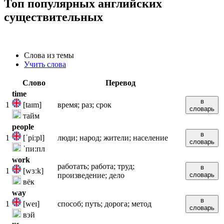
Топ популярных английских
существительных
Слова из темы
Учить слова
Слово
Перевод
time
в
1
[taɪm]
время; раз; срок
словарь
тайм
people
в
1
[ˈpiːpl]
люди; народ; жители; население
словарь
ˈпи:пл
work
работать; работа; труд;
в
1
[wɜːk]
произведение; дело
словарь
вёк
way
в
1
[weɪ]
способ; путь; дорога; метод
словарь
вэй