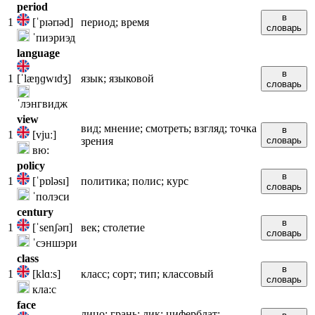
period
в
1
[ˈpɪərɪəd]
период; время
словарь
ˈпиэриэд
language
в
1
[ˈlæŋɡwɪdʒ]
язык; языковой
словарь
ˈлэнгвидж
view
вид; мнение; смотреть; взгляд; точка
в
1
[vjuː]
зрения
словарь
вю:
policy
в
1
[ˈpɒləsɪ]
политика; полис; курс
словарь
ˈполэси
century
в
1
[ˈsenʃərɪ]
век; столетие
словарь
ˈсэншэри
class
в
1
[klɑːs]
класс; сорт; тип; классовый
словарь
кла:с
face
лицо; грань; лик; циферблат;