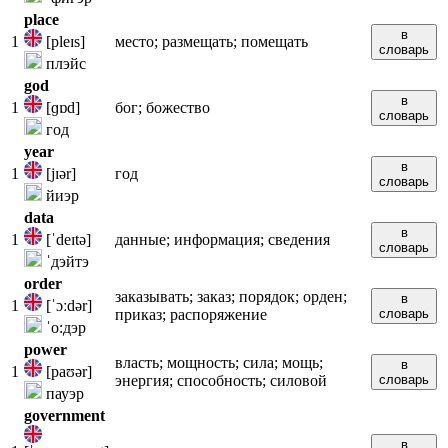
place
в
1
[pleɪs]
место; размещать; помещать
словарь
плэйс
god
в
1
[ɡɒd]
бог; божество
словарь
год
year
в
1
[jɪər]
год
словарь
йиэр
data
в
1
[ˈdeɪtə]
данные; информация; сведения
словарь
ˈдэйтэ
order
заказывать; заказ; порядок; орден;
в
1
[ˈɔːdər]
приказ; распоряжение
словарь
ˈо:дэр
power
власть; мощность; сила; мощь;
в
1
[paʊər]
энергия; способность; силовой
словарь
пауэр
government
в