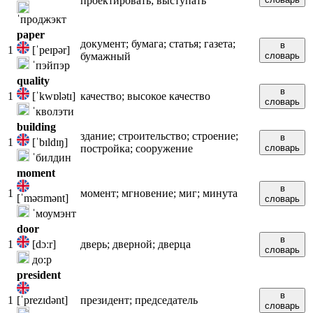
проектировать; выступать
ˈпроджэкт
paper
документ; бумага; статья; газета;
в
1
[ˈpeɪpər]
бумажный
словарь
ˈпэйпэр
quality
в
1
[ˈkwɒlətɪ]
качество; высокое качество
словарь
ˈкволэти
building
здание; строительство; строение;
в
1
[ˈbɪldɪŋ]
постройка; сооружение
словарь
ˈбилдин
moment
в
1
момент; мгновение; миг; минута
[ˈməʊmənt]
словарь
ˈмоумэнт
door
в
1
[dɔːr]
дверь; дверной; дверца
словарь
до:р
president
в
1
[ˈprezɪdənt]
президент; председатель
словарь