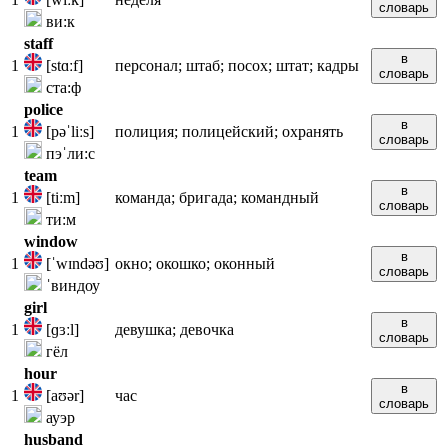
словарь
ви:к
staff
в
1
[stɑːf]
персонал; штаб; посох; штат; кадры
словарь
ста:ф
police
в
1
[pəˈliːs]
полиция; полицейский; охранять
словарь
пэˈли:с
team
в
1
[tiːm]
команда; бригада; командный
словарь
ти:м
window
в
1
[ˈwɪndəʊ]
окно; окошко; оконный
словарь
ˈвиндоу
girl
в
1
[ɡɜːl]
девушка; девочка
словарь
гёл
hour
в
1
[aʊər]
час
словарь
ауэр
husband