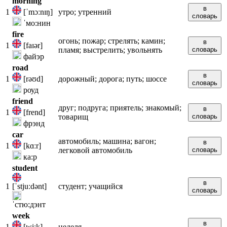
morning
в
1
[ˈmɔːnɪŋ]
утро; утренний
словарь
ˈмо:нин
fire
огонь; пожар; стрелять; камин;
в
1
[faɪər]
пламя; выстрелить; увольнять
словарь
файэр
road
в
1
[rəʊd]
дорожный; дорога; путь; шоссе
словарь
роуд
friend
друг; подруга; приятель; знакомый;
в
1
[frend]
товарищ
словарь
фрэнд
car
автомобиль; машина; вагон;
в
1
[kɑːr]
легковой автомобиль
словарь
ка:р
student
в
1
[ˈstjuːdənt]
студент; учащийся
словарь
ˈстю:дэнт
week
в
1
[wiːk]
неделя