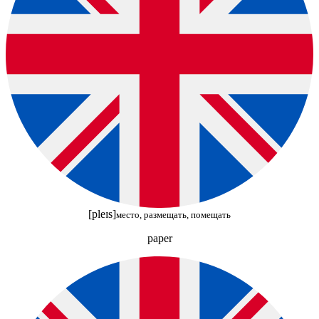
[pleɪs]
место, размещать, помещать
paper