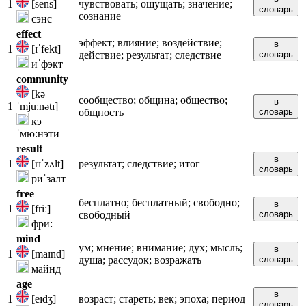
1
[sens]
чувствовать; ощущать; значение;
словарь
сознание
сэнс
effect
эффект; влияние; воздействие;
в
1
[ɪˈfekt]
действие; результат; следствие
словарь
иˈфэкт
community
[kə
сообщество; община; общество;
в
1
ˈmjuːnətɪ]
общность
словарь
кэ
ˈмю:нэти
result
в
1
[rɪˈzʌlt]
результат; следствие; итог
словарь
риˈзалт
free
бесплатно; бесплатный; свободно;
в
1
[friː]
свободный
словарь
фри:
mind
ум; мнение; внимание; дух; мысль;
в
1
[maɪnd]
душа; рассудок; возражать
словарь
майнд
age
в
1
[eɪdʒ]
возраст; стареть; век; эпоха; период
словарь