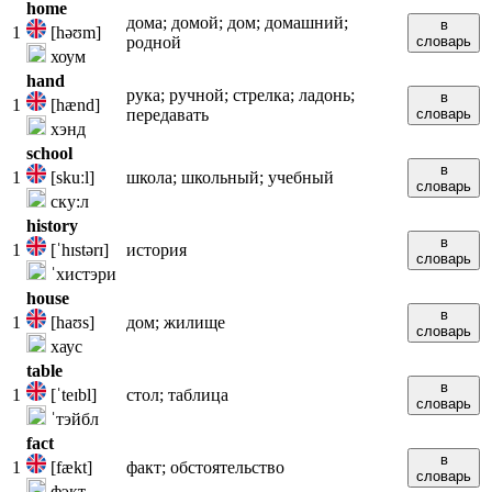
home
дома; домой; дом; домашний;
в
1
[həʊm]
родной
словарь
хоум
hand
рука; ручной; стрелка; ладонь;
в
1
[hænd]
передавать
словарь
хэнд
school
в
1
[skuːl]
школа; школьный; учебный
словарь
ску:л
history
в
1
[ˈhɪstərɪ]
история
словарь
ˈхистэри
house
в
1
[haʊs]
дом; жилище
словарь
хаус
table
в
1
[ˈteɪbl]
стол; таблица
словарь
ˈтэйбл
fact
в
1
[fækt]
факт; обстоятельство
словарь
фэкт