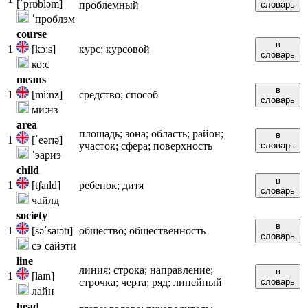
[ˈprɒbləm]
проблемный
словарь
ˈпроблэм
course
в
1
[kɔːs]
курс; курсовой
словарь
ко:с
means
в
1
[miːnz]
средство; способ
словарь
ми:нз
area
площадь; зона; область; район;
в
1
[ˈeərɪə]
участок; сфера; поверхность
словарь
ˈэариэ
child
в
1
[tʃaɪld]
ребенок; дитя
словарь
чайлд
society
в
1
[səˈsaɪətɪ]
общество; общественность
словарь
сэˈсайэти
line
линия; строка; направление;
в
1
[laɪn]
строчка; черта; ряд; линейный
словарь
лайн
head