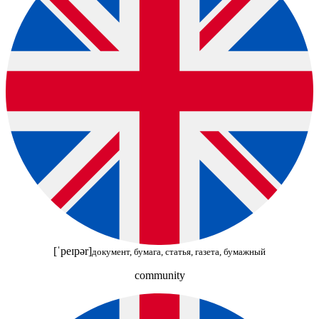
[ˈpeɪpər]
документ, бумага, статья, газета, бумажный
community