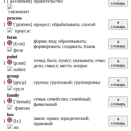
1
[ˈɡʌvənmənt]
правительство
словарь
ˈгавэнмэнт
process
в
1
[ˈprəʊses]
процесс; обрабатывать; способ
словарь
ˈпроусэс
form
форма; вид; образовывать;
в
1
[fɔːm]
формировать; создавать; бланк
словарь
фо:м
point
точка; балл; пункт; указывать; очко;
в
1
[pɔɪnt]
дело; смысл; место; вопрос
словарь
пойнт
group
в
1
[ɡruːp]
группа; групповой; группировка
словарь
гру:п
family
семья; семейство; семейный;
в
1
[ˈfæməlɪ]
фамильный
словарь
ˈфэмэли
law
закон; право; юридический;
в
1
[lɔː]
правовой
словарь
ло: