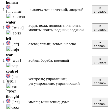
human
в
1
человек; человеческий; людской
[ˈhjuːmən]
словарь
ˈхю:мэн
water
воды; вода; поливать; напоить;
в
1
[ˈwɔːtə]
мочить; поить; водный; водяной
словарь
ˈво:тэ
left
в
1
[left]
слева; левый; левые; налево
словарь
лэфт
war
в
1
[wɔːr]
война; борьба; военный
словарь
во:р
control
[kən
контроль; управление;
в
1
ˈtrəʊl]
регулирование; управляющий
словарь
кэн
ˈтроул
thought
в
1
[θɔːt]
мысль; мышление; дума
словарь
сэо:т