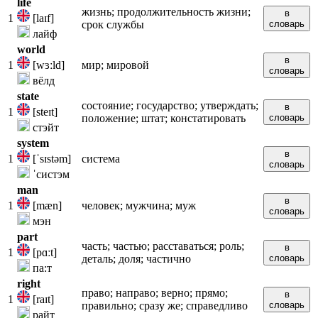
life
жизнь; продолжительность жизни;
в
1
[laɪf]
срок службы
словарь
лайф
world
в
1
[wɜːld]
мир; мировой
словарь
вёлд
state
состояние; государство; утверждать;
в
1
[steɪt]
положение; штат; констатировать
словарь
стэйт
system
в
1
[ˈsɪstəm]
система
словарь
ˈсистэм
man
в
1
[mæn]
человек; мужчина; муж
словарь
мэн
part
часть; частью; расставаться; роль;
в
1
[pɑːt]
деталь; доля; частично
словарь
па:т
right
право; направо; верно; прямо;
в
1
[raɪt]
правильно; сразу же; справедливо
словарь
райт