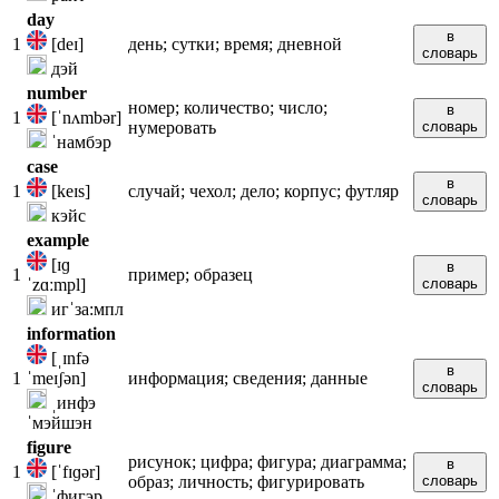
day
в
1
[deɪ]
день; сутки; время; дневной
словарь
дэй
number
номер; количество; число;
в
1
[ˈnʌmbər]
нумеровать
словарь
ˈнамбэр
case
в
1
[keɪs]
случай; чехол; дело; корпус; футляр
словарь
кэйс
example
[ɪɡ
в
1
пример; образец
ˈzɑːmpl]
словарь
игˈза:мпл
information
[ˌɪnfə
в
1
ˈmeɪʃən]
информация; сведения; данные
словарь
ˌинфэ
ˈмэйшэн
figure
рисунок; цифра; фигура; диаграмма;
в
1
[ˈfɪɡər]
образ; личность; фигурировать
словарь
ˈфигэр