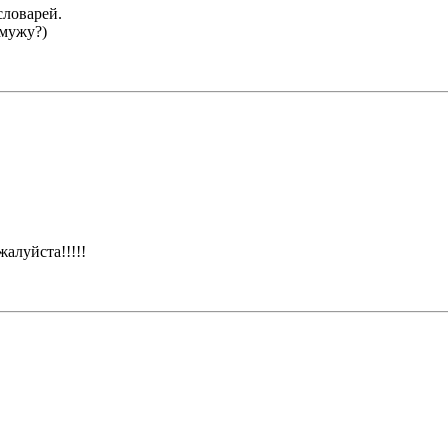
словарей.
 мужу?)
жалуйста!!!!!