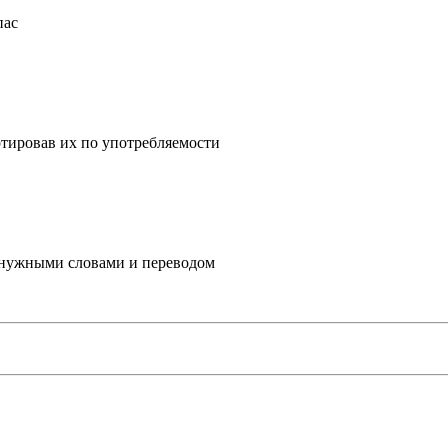
пас
ртировав их по употребляемости
с нужными словами и переводом