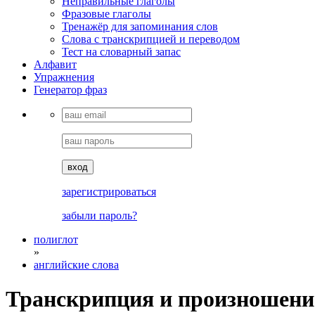
Неправильные глаголы
Фразовые глаголы
Тренажёр для запоминания слов
Cлова с транскрипцией и переводом
Тест на словарный запас
Алфавит
Упражнения
Генератор фраз
вход
зарегистрироваться
забыли пароль?
полиглот
»
английские слова
Транскрипция и произношени