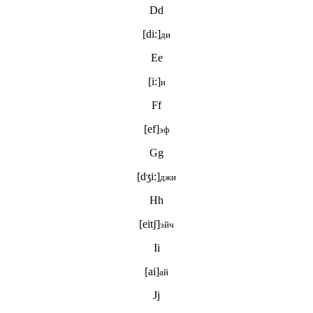
Dd
[di:]
ди
Ee
[i:]
и
Ff
[ef]
эф
Gg
[dʒi:]
джи
Hh
[eitʃ]
эйч
Ii
[ai]
ай
Jj