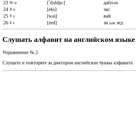
23
[`dʌblju:]
дабл-ю
W w
24
[eks]
экс
X x
25
[wai]
вай
Y y
26
[zed]
зи
зед
Z z
или
Cлушать алфавит на английском языке
Упражнение № 2
Слушате и повторяте за диктором английские буквы алфавита