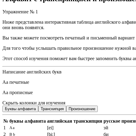
Упражнение № 1
Ниже представлена интерактивная таблица английского алфави
они вновь появятся.
Вы также можете посмотреть печатный и письменный вариант а
Для того чтобы услышать правильное произношение нужной ва
Этот способ изучения поможет вам быстрее запомнить буквы ан
Написание английских букв
Aa
печатные
Aa
прописные
Скрыть колонки для изучения
Буквы
алфавита
Транскипция
Произношение
№
буквы
алфавита
английская
транскипция
русское
произ
1
[ei]
эй
A a
2
[bi:]
би
B b