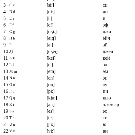
3
[si:]
си
C c
4
[di:]
ди
D d
5
[i:]
и
E e
6
[ef]
эф
F f
7
[dʒi:]
джи
G g
8
[eitʃ]
эйч
H h
9
[ai]
ай
I i
10
[dʒei]
джей
J j
11
[kei]
кей
K k
12
[el]
эл
L l
13
[em]
эм
M m
14
[en]
эн
N n
15
[ou]
оу
O o
16
[pi:]
пи
P p
17
[kju:]
кью
Q q
18
[a:r]
а:
ар
R r
или
19
[es]
эс
S s
20
[ti:]
ти
T t
21
[ju:]
ю
U u
22
[vi:]
ви
V v