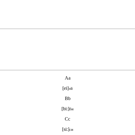
Aa
[ei]
эй
Bb
[bi:]
би
Cc
[si:]
си