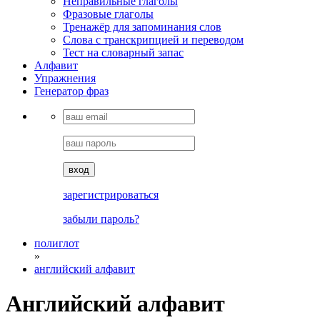
Неправильные глаголы
Фразовые глаголы
Тренажёр для запоминания слов
Cлова с транскрипцией и переводом
Тест на словарный запас
Алфавит
Упражнения
Генератор фраз
вход
зарегистрироваться
забыли пароль?
полиглот
»
английский алфавит
Английский алфавит