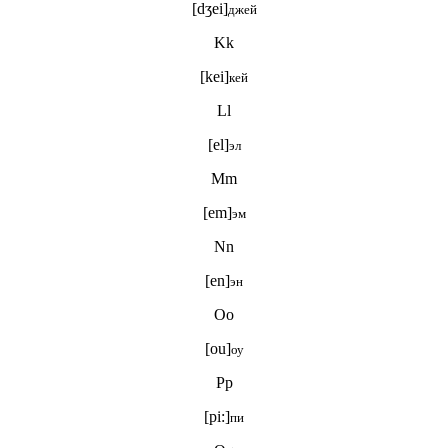
[dʒei]
джей
Kk
[kei]
кей
Ll
[el]
эл
Mm
[em]
эм
Nn
[en]
эн
Oo
[ou]
оу
Pp
[pi:]
пи