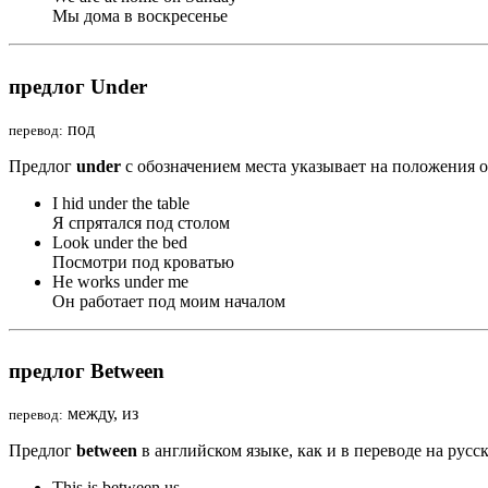
Мы дома в воскресенье
предлог Under
под
перевод:
Предлог
under
с обозначением места указывает на положения од
I hid
under
the table
Я спрятался под столом
Look
under
the bed
Посмотри под кроватью
He works
under
me
Он работает под моим началом
предлог Between
между, из
перевод:
Предлог
between
в английском языке, как и в переводе на рус
This is
between
us