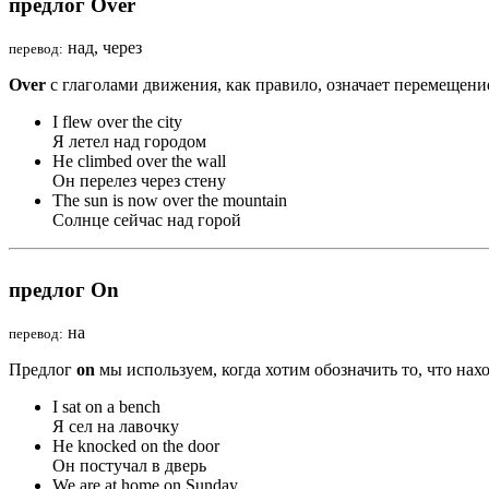
предлог Over
над, через
перевод:
Over
с глаголами движения, как правило, означает перемещени
I flew
over
the city
Я летел над городом
He climbed
over
the wall
Он перелез через стену
The sun is now
over
the mountain
Солнце сейчас над горой
предлог On
на
перевод:
Предлог
on
мы используем, когда хотим обозначить то, что нах
I sat
on
a bench
Я сел на лавочку
He knocked
on
the door
Он постучал в дверь
We are at home
on
Sunday