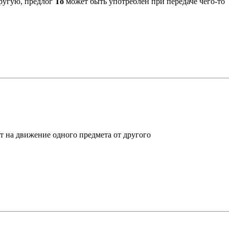
другую, предлог
То
может быть употреблен при передаче чего-то
т на движение одного предмета от другого