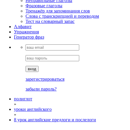
Неправильные глаголы
Фразовые глаголы
Тренажёр для запоминания слов
Cлова с транскрипцией и переводом
Тест на словарный запас
Алфавит
Упражнения
Генератор фраз
вход
зарегистрироваться
забыли пароль?
полиглот
»
уроки английского
»
8 урок английские предлоги и послелоги