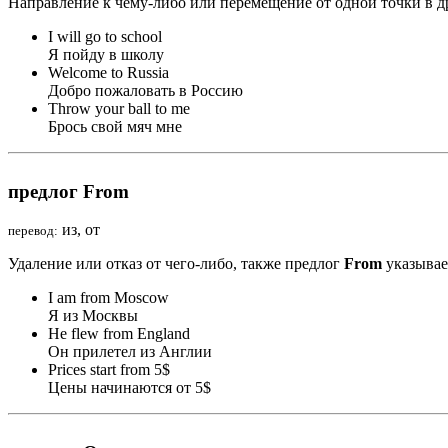
Направление к чему-либо или перемещение от одной точки в 
I will go
to
school
Я пойду в школу
Welcome
to
Russia
Добро пожаловать в Россию
Throw your ball
to
me
Брось свой мяч мне
предлог From
из, от
перевод:
Удаление или отказ от чего-либо, также предлог
From
указывае
I am
from
Moscow
Я из Москвы
He flew
from
England
Он прилетел из Англии
Prices start
from
5$
Цены начинаются от 5$