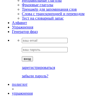
Неправильные глаголы
Фразовые глаголы
Тренажёр для запоминания слов
Cлова с транскрипцией и переводом
Тест на словарный запас
Алфавит
Упражнения
Генератор фраз
вход
зарегистрироваться
забыли пароль?
полиглот
»
упражнения