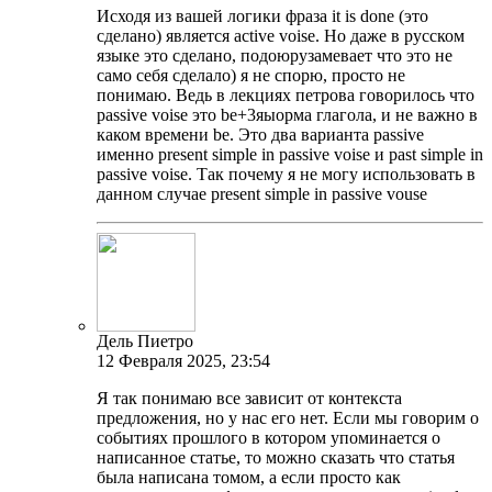
Исходя из вашей логики фраза it is done (это
сделано) является active voise. Но даже в русском
языке это сделано, подоюрузамевает что это не
само себя сделало) я не спорю, просто не
понимаю. Ведь в лекциях петрова говорилось что
passive voise это be+3яыорма глагола, и не важно в
каком времени be. Это два варианта passive
именно present simple in passive voise и past simple in
passive voise. Так почему я не могу использовать в
данном случае present simple in passive vouse
Дель Пиетро
12 Февраля 2025, 23:54
Я так понимаю все зависит от контекста
предложения, но у нас его нет. Если мы говорим о
событиях прошлого в котором упоминается о
написанное статье, то можно сказать что статья
была написана томом, а если просто как