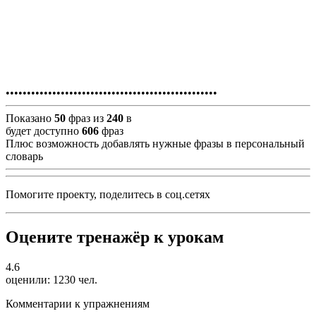
•
•
•
•
•
•
•
•
•
•
•
•
•
•
•
•
•
•
•
•
•
•
•
•
•
•
•
•
•
•
•
•
•
•
•
•
•
•
•
•
•
•
•
•
•
•
•
•
•
•
Показано
50
фраз из
240
в
будет доступно
606
фраз
Плюс возможность добавлять нужные фразы в персональный
словарь
Помогите проекту, поделитесь в соц.сетях
Оцените тренажёр к урокам
4.6
оценили:
1230
чел.
Комментарии к упражнениям