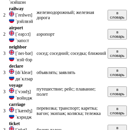
ˈнэйшэн
railway
железнодорожный; железная
в
2
[ˈreɪlweɪ]
дорога
словарь
ˈрэйлвэй
airport
в
2
[ˈeəpɔːt]
аэропорт
словарь
ˈэапо:т
neighbor
в
3
[ˈneɪ·bər]
сосед; соседний; соседка; ближний
словарь
ˈнэй·бэр
declare
в
3
[dɪˈkleər]
объявлять; заявлять
словарь
диˈклэар
voyage
путешествие; рейс; плавание;
в
3
[ˈvɔɪɪdʒ]
полет
словарь
ˈвойидж
carriage
перевозка; транспорт; каретка;
в
3
[ˈkærɪdʒ]
вагон; экипаж; коляска; тележка
словарь
ˈкэридж
ticket
в
3
[ˈtɪkɪt]
билет; талон