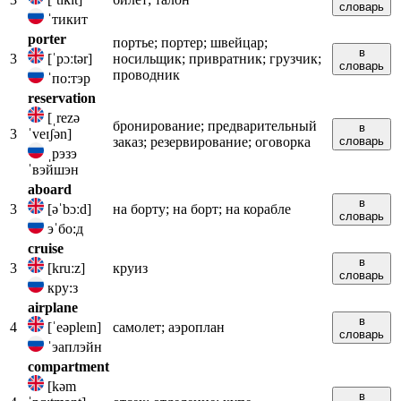
словарь
ˈтикит
porter
портье; портер; швейцар;
в
3
[ˈpɔːtər]
носильщик; привратник; грузчик;
словарь
проводник
ˈпо:тэр
reservation
[ˌrezə
бронирование; предварительный
в
3
ˈveɪʃən]
заказ; резервирование; оговорка
словарь
ˌрэзэ
ˈвэйшэн
aboard
в
3
[əˈbɔːd]
на борту; на борт; на корабле
словарь
эˈбо:д
cruise
в
3
[kruːz]
круиз
словарь
кру:з
airplane
в
4
[ˈeəpleɪn]
самолет; аэроплан
словарь
ˈэаплэйн
compartment
[kəm
в