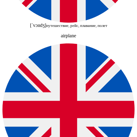
[ˈvɔɪɪdʒ]
путешествие, рейс, плавание, полет
airplane