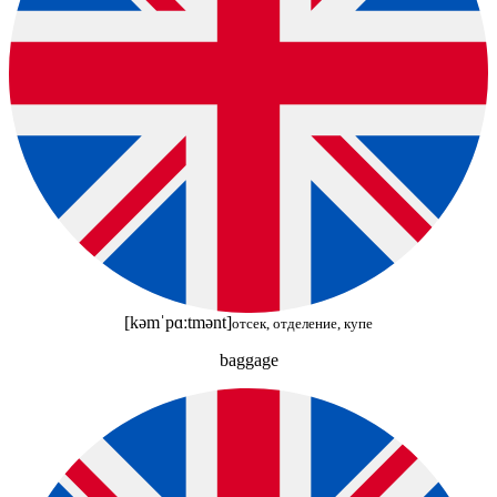
[kəmˈpɑːtmənt]
отсек, отделение, купе
baggage