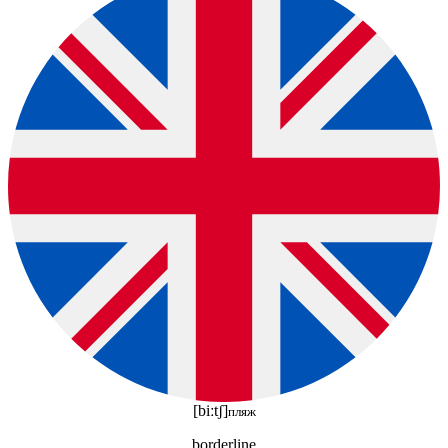
[biːtʃ]
пляж
borderline