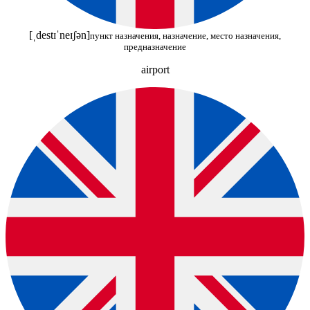
[ˌdestɪˈneɪʃən]
пункт назначения, назначение, место назначения,
предназначение
airport