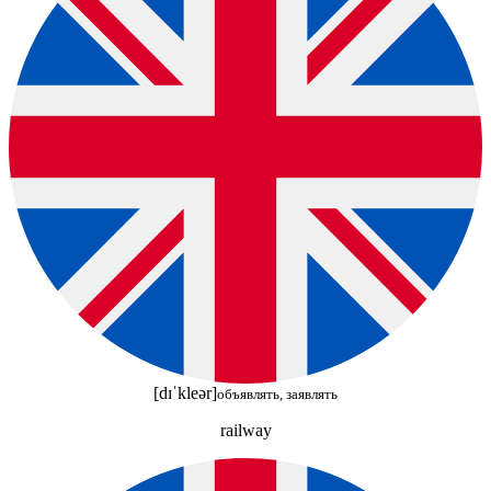
[dɪˈkleər]
объявлять, заявлять
railway