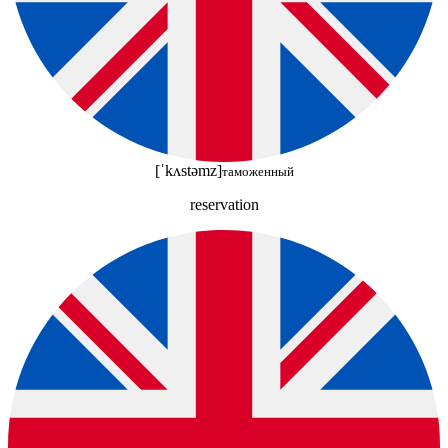
[ˈkʌstəmz]
таможенный
reservation