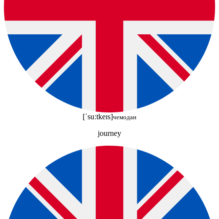
[ˈsuːtkeɪs]
чемодан
journey