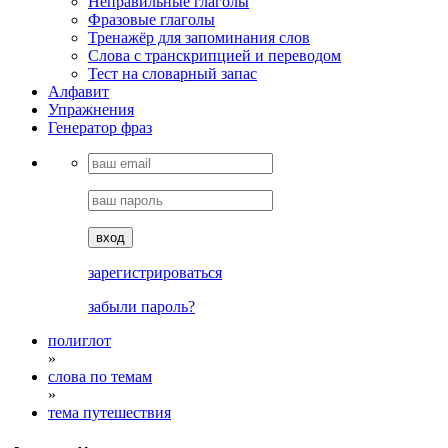
Неправильные глаголы
Фразовые глаголы
Тренажёр для запоминания слов
Cлова с транскрипцией и переводом
Тест на словарный запас
Алфавит
Упражнения
Генератор фраз
вход
зарегистрироваться
забыли пароль?
полиглот
»
слова по темам
»
тема путешествия