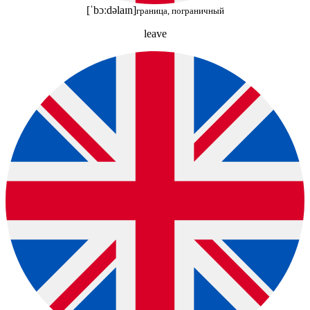
[ˈbɔːdəlaɪn]
граница, пограничный
leave