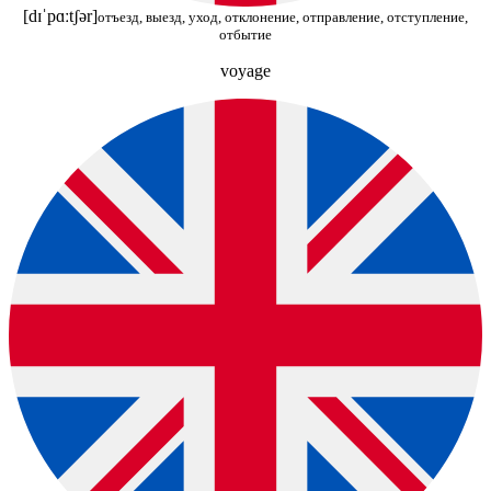
[dɪˈpɑːtʃər]
отъезд, выезд, уход, отклонение, отправление, отступление,
отбытие
voyage