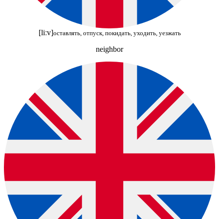
[liːv]
оставлять, отпуск, покидать, уходить, уезжать
neighbor