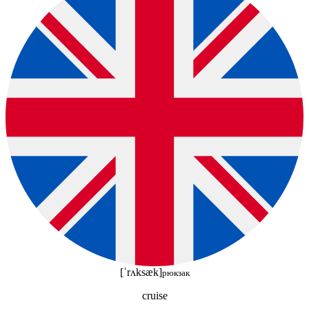
[ˈrʌksæk]
рюкзак
cruise