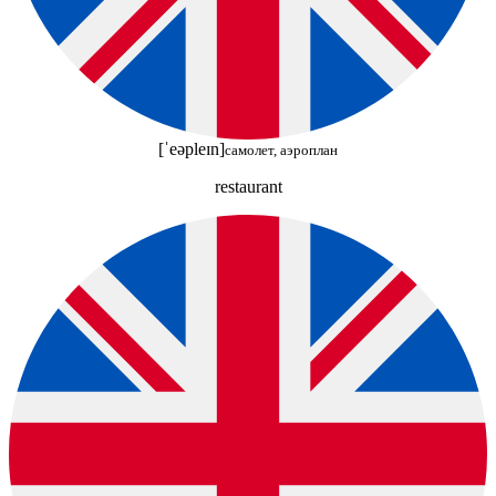
[ˈeəpleɪn]
самолет, аэроплан
restaurant