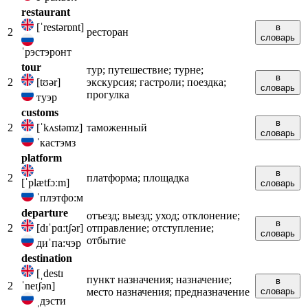
restaurant
[ˈrestərɒnt]
в
2
ресторан
словарь
ˈрэстэронт
tour
тур; путешествие; турне;
в
2
[tʊər]
экскурсия; гастроли; поездка;
словарь
прогулка
туэр
customs
в
2
[ˈkʌstəmz]
таможенный
словарь
ˈкастэмз
platform
в
2
платформа; площадка
[ˈplætfɔːm]
словарь
ˈплэтфо:м
departure
отъезд; выезд; уход; отклонение;
в
2
[dɪˈpɑːtʃər]
отправление; отступление;
словарь
отбытие
диˈпа:чэр
destination
[ˌdestɪ
пункт назначения; назначение;
в
2
ˈneɪʃən]
место назначения; предназначение
словарь
ˌдэсти