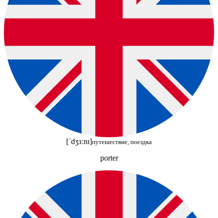
[ˈdʒɜːnɪ]
путешествие, поездка
porter