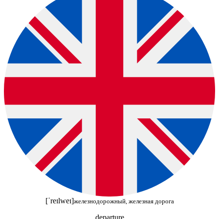
[ˈreɪlweɪ]
железнодорожный, железная дорога
departure