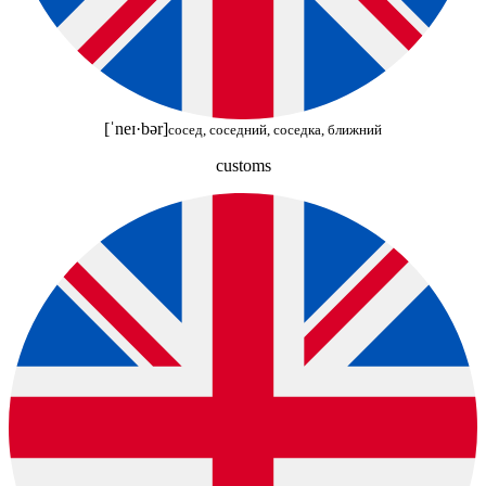
[ˈneɪ·bər]
сосед, соседний, соседка, ближний
customs