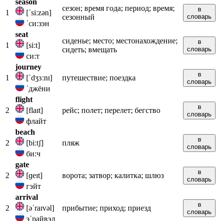
season
сезон; время года; период; время;
в
1
[ˈsiːzən]
сезонный
словарь
ˈси:зэн
seat
сиденье; место; местонахождение;
в
1
[siːt]
сидеть; вмещать
словарь
си:т
journey
в
1
[ˈdʒɜːnɪ]
путешествие; поездка
словарь
ˈджёни
flight
в
2
[flaɪt]
рейс; полет; перелет; бегство
словарь
флайт
beach
в
2
[biːtʃ]
пляж
словарь
би:ч
gate
в
2
[ɡeɪt]
ворота; затвор; калитка; шлюз
словарь
гэйт
arrival
в
2
[əˈraɪvəl]
прибытие; приход; приезд
словарь
эˈрайвэл