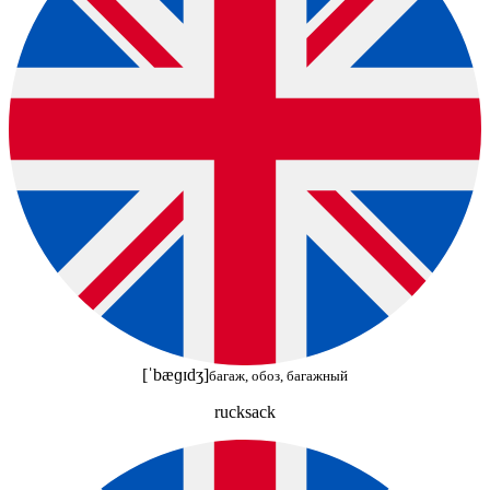
[ˈbæɡɪdʒ]
багаж, обоз, багажный
rucksack