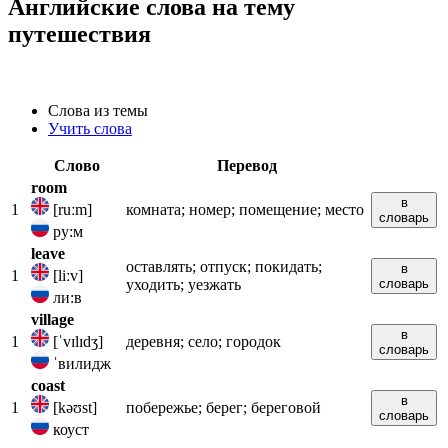
Английские слова на тему
путешествия
Слова из темы
Учить слова
Слово
Перевод
room
в
1
[ruːm]
комната; номер; помещение; место
словарь
ру:м
leave
оставлять; отпуск; покидать;
в
1
[liːv]
уходить; уезжать
словарь
ли:в
village
в
1
[ˈvɪlɪdʒ]
деревня; село; городок
словарь
ˈвилидж
coast
в
1
[kəʊst]
побережье; берег; береговой
словарь
коуст