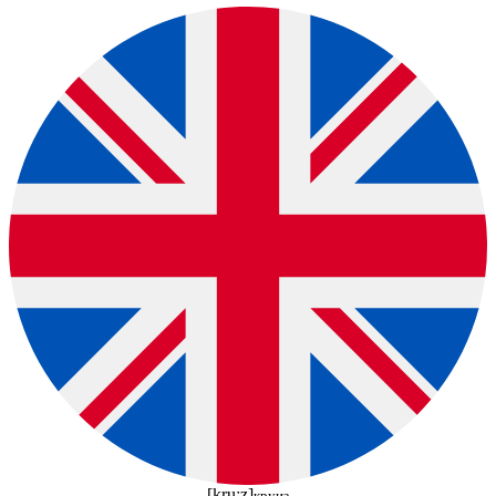
[kruːz]
круиз