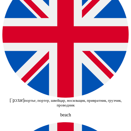
[ˈpɔːtər]
портье, портер, швейцар, носильщик, привратник, грузчик,
проводник
beach