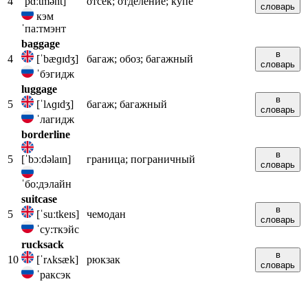
4
ˈpɑːtmənt]
отсек; отделение; купе
словарь
кэм
ˈпа:тмэнт
baggage
в
4
[ˈbæɡɪdʒ]
багаж; обоз; багажный
словарь
ˈбэгидж
luggage
в
5
[ˈlʌɡɪdʒ]
багаж; багажный
словарь
ˈлагидж
borderline
в
5
[ˈbɔːdəlaɪn]
граница; пограничный
словарь
ˈбо:дэлайн
suitcase
в
5
[ˈsuːtkeɪs]
чемодан
словарь
ˈсу:ткэйс
rucksack
в
10
[ˈrʌksæk]
рюкзак
словарь
ˈраксэк