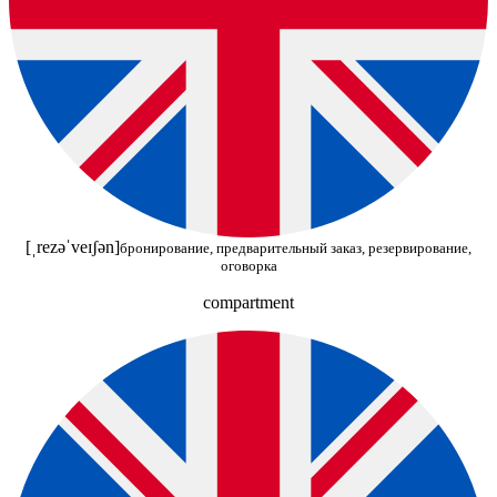
[ˌrezəˈveɪʃən]
бронирование, предварительный заказ, резервирование,
оговорка
compartment