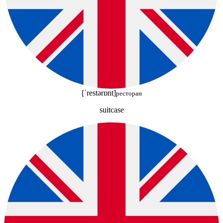
[ˈrestərɒnt]
ресторан
suitcase