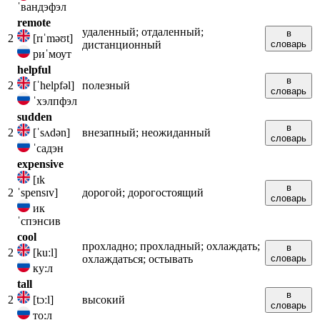
ˈвандэфэл
remote
удаленный; отдаленный;
в
2
[rɪˈməʊt]
дистанционный
словарь
риˈмоут
helpful
в
2
[ˈhelpfəl]
полезный
словарь
ˈхэлпфэл
sudden
в
2
[ˈsʌdən]
внезапный; неожиданный
словарь
ˈсадэн
expensive
[ɪk
в
2
ˈspensɪv]
дорогой; дорогостоящий
словарь
ик
ˈспэнсив
cool
прохладно; прохладный; охлаждать;
в
2
[kuːl]
охлаждаться; остывать
словарь
ку:л
tall
в
2
[tɔːl]
высокий
словарь
то:л