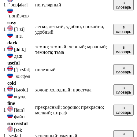
в
1
[ˈpɒpjələr]
популярный
словарь
ˈпопйэлэр
easy
легко; легкий; удобно; спокойно;
в
1
[ˈiːzi]
удобный
словарь
ˈи:зi
dark
темно; темный; черный; мрачный;
в
1
[dɑːk]
темнота; тьма
словарь
да:к
useful
в
1
[ˈjuːsfəl]
полезный
словарь
ˈю:сфэл
cold
в
1
[kəʊld]
холод; холодный; простуда
словарь
коулд
fine
прекрасный; хорошо; прекрасно;
в
1
[faɪn]
мелкий; штраф
словарь
файн
successful
[sək
в
1
ˈsesfəl]
успешный; удачный