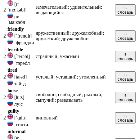
[rɪ
замечательный; удивительный;
в
2
ˈmɑːkəbl]
выдающийся
словарь
ри
ˈма:кэбл
friendly
дружественный; дружелюбный;
в
2
[ˈfrendlɪ]
дружеский; дружелюбно
словарь
ˈфрэндли
terrible
в
2
[ˈterəbl]
страшный; ужасный
словарь
ˈтэрэбл
tired
в
2
[taɪəd]
усталый; уставший; утомленный
словарь
тайэд
loose
свободно; свободный; рыхлый;
в
2
[luːs]
сыпучий; развязывать
словарь
лу:с
guilty
в
2
[ˈɡɪltɪ]
виновный
словарь
ˈгилти
informal
[ɪn