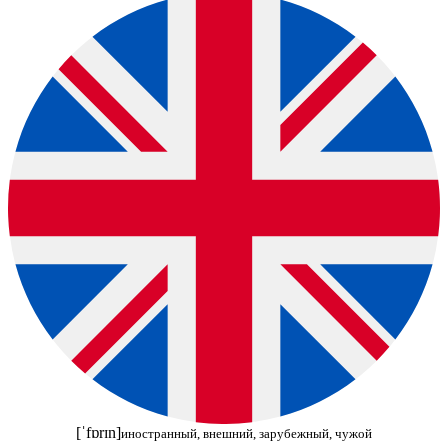
[ˈfɒrɪn]
иностранный, внешний, зарубежный, чужой