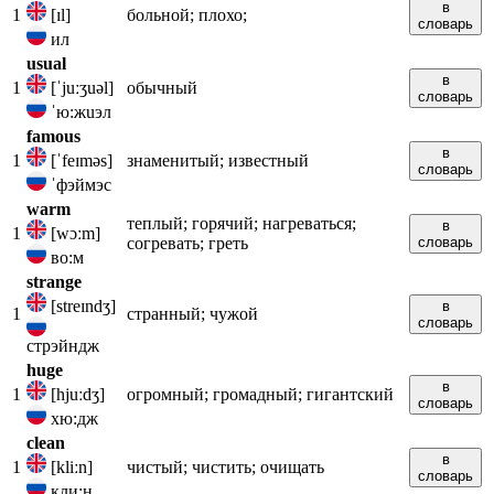
в
1
[ɪl]
больной; плохо;
словарь
ил
usual
в
1
[ˈjuːʒuəl]
обычный
словарь
ˈю:жuэл
famous
в
1
[ˈfeɪməs]
знаменитый; известный
словарь
ˈфэймэс
warm
теплый; горячий; нагреваться;
в
1
[wɔːm]
согревать; греть
словарь
во:м
strange
[streɪndʒ]
в
1
странный; чужой
словарь
стрэйндж
huge
в
1
[hjuːdʒ]
огромный; громадный; гигантский
словарь
хю:дж
clean
в
1
[kliːn]
чистый; чистить; очищать
словарь
кли:н