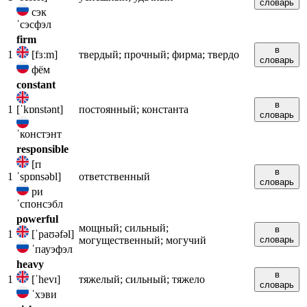
словарь
сэк
ˈсэсфэл
firm
в
1
[fɜːm]
твердый; прочный; фирма; твердо
словарь
фём
constant
в
1
[ˈkɒnstənt]
постоянный; константа
словарь
ˈконстэнт
responsible
[rɪ
в
1
ˈspɒnsəbl]
ответственный
словарь
ри
ˈспонсэбл
powerful
мощный; сильный;
в
1
[ˈpaʊəfəl]
могущественный; могучий
словарь
ˈпауэфэл
heavy
в
1
[ˈhevɪ]
тяжелый; сильный; тяжело
словарь
ˈхэви