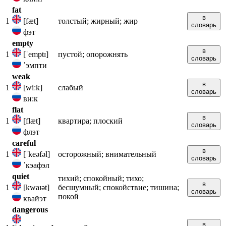
fat
в
1
[fæt]
толстый; жирный; жир
словарь
фэт
empty
в
1
[ˈemptɪ]
пустой; опорожнять
словарь
ˈэмпти
weak
в
1
[wiːk]
слабый
словарь
ви:к
flat
в
1
[flæt]
квартира; плоский
словарь
флэт
careful
в
1
[ˈkeəfəl]
осторожный; внимательный
словарь
ˈкэафэл
quiet
тихий; спокойный; тихо;
в
1
[kwaɪət]
бесшумный; спокойствие; тишина;
словарь
покой
квайэт
dangerous
в