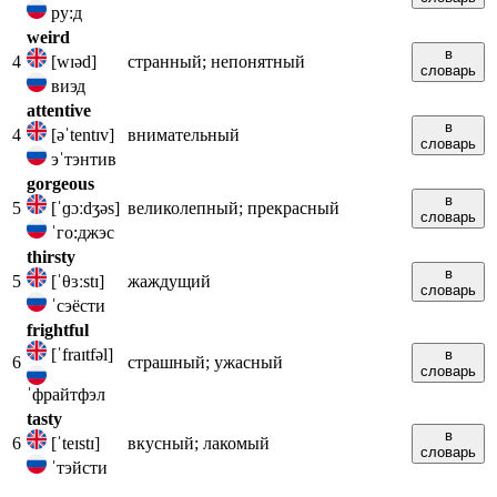
ру:д
weird
в
4
[wɪəd]
странный; непонятный
словарь
виэд
attentive
в
4
[əˈtentɪv]
внимательный
словарь
эˈтэнтив
gorgeous
в
5
[ˈɡɔːdʒəs]
великолепный; прекрасный
словарь
ˈго:джэс
thirsty
в
5
[ˈθɜːstɪ]
жаждущий
словарь
ˈсэёсти
frightful
[ˈfraɪtfəl]
в
6
страшный; ужасный
словарь
ˈфрайтфэл
tasty
в
6
[ˈteɪstɪ]
вкусный; лакомый
словарь
ˈтэйсти