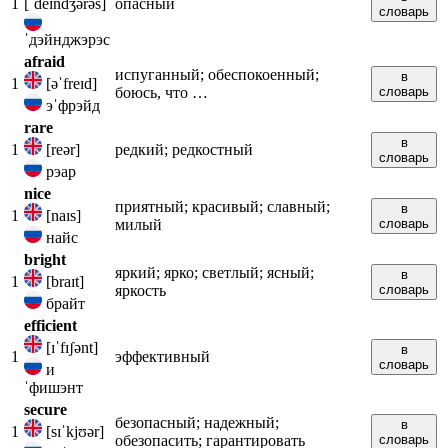
1
[ˈdeɪndʒərəs]
опасный
словарь
ˈдэйнджэрэс
afraid
испуганный; обеспокоенный;
в
1
[əˈfreɪd]
боюсь, что …
словарь
эˈфрэйд
rare
в
1
[reər]
редкий; редкостный
словарь
рэар
nice
приятный; красивый; славный;
в
1
[naɪs]
милый
словарь
найс
bright
яркий; ярко; светлый; ясный;
в
1
[braɪt]
яркость
словарь
брайт
efficient
[ɪˈfɪʃənt]
в
1
эффективный
словарь
и
ˈфишэнт
secure
безопасный; надежный;
в
1
[sɪˈkjʊər]
обезопасить; гарантировать
словарь