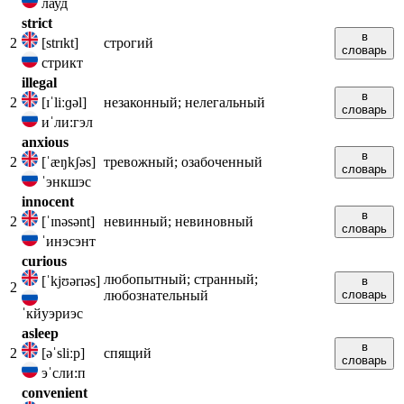
лауд
strict
в
2
[strɪkt]
строгий
словарь
стрикт
illegal
в
2
[ɪˈliːɡəl]
незаконный; нелегальный
словарь
иˈли:гэл
anxious
в
2
[ˈæŋkʃəs]
тревожный; озабоченный
словарь
ˈэнкшэс
innocent
в
2
[ˈɪnəsənt]
невинный; невиновный
словарь
ˈинэсэнт
curious
любопытный; странный;
[ˈkjʊərɪəs]
в
2
любознательный
словарь
ˈкйуэриэс
asleep
в
2
[əˈsliːp]
спящий
словарь
эˈсли:п
convenient