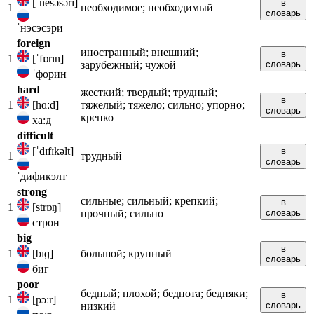
[ˈnesəsərɪ]
в
1
необходимое; необходимый
словарь
ˈнэсэсэри
foreign
иностранный; внешний;
в
1
[ˈfɒrɪn]
зарубежный; чужой
словарь
ˈфорин
hard
жесткий; твердый; трудный;
в
1
[hɑːd]
тяжелый; тяжело; сильно; упорно;
словарь
крепко
ха:д
difficult
[ˈdɪfɪkəlt]
в
1
трудный
словарь
ˈдификэлт
strong
сильные; сильный; крепкий;
в
1
[strɒŋ]
прочный; сильно
словарь
строн
big
в
1
[bɪɡ]
большой; крупный
словарь
биг
poor
бедный; плохой; беднота; бедняки;
в
1
[pɔːr]
низкий
словарь