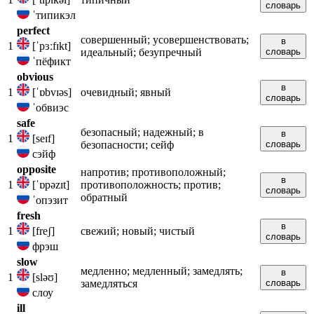
словарь
ˈтипикэл
perfect
совершенный; усовершенствовать;
в
1
[ˈpɜːfɪkt]
идеальный; безупречный
словарь
ˈпёфикт
obvious
в
1
[ˈɒbvɪəs]
очевидный; явный
словарь
ˈобвиэс
safe
безопасный; надежный; в
в
1
[seɪf]
безопасности; сейф
словарь
сэйф
opposite
напротив; противоположный;
в
1
[ˈɒpəzɪt]
противоположность; против;
словарь
обратный
ˈопэзит
fresh
в
1
[freʃ]
свежий; новый; чистый
словарь
фрэш
slow
медленно; медленный; замедлять;
в
1
[sləʊ]
замедляться
словарь
слоу
ill