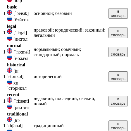
по:р
basic
в
1
[ˈbeɪsɪk]
основной; базовый
словарь
ˈбэйсик
legal
правовой; юридический; законный;
в
1
[ˈliːɡəl]
легальный
словарь
ˈли:гэл
normal
нормальный; обычный;
в
1
[ˈnɔːməl]
стандартный; нормаль
словарь
ˈно:мэл
historical
[hɪ
в
1
ˈstɒrɪkəl]
исторический
словарь
хи
ˈсторикэл
recent
недавний; последний; свежий;
в
1
[ˈriːsənt]
новый
словарь
ˈри:сэнт
traditional
[trə
в
1
ˈdɪʃənəl]
традиционный
словарь