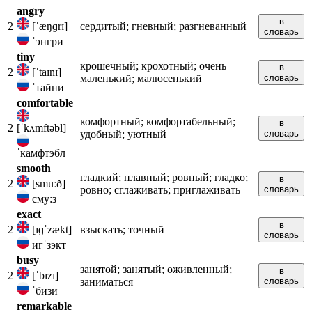
angry
в
2
[ˈæŋɡrɪ]
сердитый; гневный; разгневанный
словарь
ˈэнгри
tiny
крошечный; крохотный; очень
в
2
[ˈtaɪnɪ]
маленький; малюсенький
словарь
ˈтайни
comfortable
комфортный; комфортабельный;
в
2
[ˈkʌmftəbl]
удобный; уютный
словарь
ˈкамфтэбл
smooth
гладкий; плавный; ровный; гладко;
в
2
[smuːð]
ровно; сглаживать; приглаживать
словарь
сму:з
exact
в
2
[ɪɡˈzækt]
взыскать; точный
словарь
игˈзэкт
busy
занятой; занятый; оживленный;
в
2
[ˈbɪzɪ]
заниматься
словарь
ˈбизи
remarkable