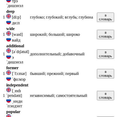
трэ
ˈдишэнэл
deep
в
1
[diːp]
глубоко; глубокий; вглубь; глубина
словарь
ди:п
wide
в
1
[waɪd]
широкий; большой; широко
словарь
вайд
additional
[əˈdɪʃənəl]
в
1
дополнительный; добавочный
словарь
э
ˈдишэнэл
former
в
1
[ˈfɔːmər]
бывший; прежний; первый
словарь
ˈфо:мэр
independent
[ˌɪndɪ
в
1
ˈpendənt]
независимый; самостоятельный
словарь
ˌинди
ˈпэндэнт
popular