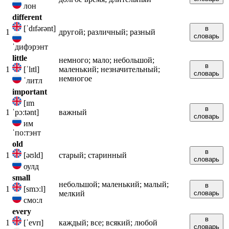
лон
different
[ˈdɪfərənt]
в
1
другой; различный; разный
словарь
ˈдифэрэнт
little
немного; мало; небольшой;
в
1
[ˈlɪtl]
маленький; незначительный;
словарь
немногое
ˈлитл
important
[ɪm
в
1
ˈpɔːtənt]
важный
словарь
им
ˈпо:тэнт
old
в
1
[əʊld]
старый; старинный
словарь
оулд
small
небольшой; маленький; малый;
в
1
[smɔːl]
мелкий
словарь
смо:л
every
в
1
[ˈevrɪ]
каждый; все; всякий; любой
словарь