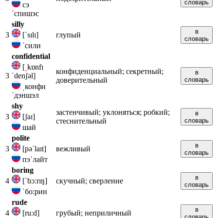
словарь
сэ
ˈспишэс
silly
в
3
[ˈsɪlɪ]
глупый
словарь
ˈсили
confidential
[ˌkɒnfɪ
конфиденциальный; секретный;
в
3
ˈdenʃəl]
доверительный
словарь
ˌконфи
ˈдэншэл
shy
застенчивый; уклоняться; робкий;
в
3
[ʃaɪ]
стеснительный
словарь
шай
polite
в
3
[pəˈlaɪt]
вежливый
словарь
пэˈлайт
boring
в
4
[ˈbɔːrɪŋ]
скучный; сверление
словарь
ˈбо:рин
rude
в
4
[ruːd]
грубый; неприличный
словарь