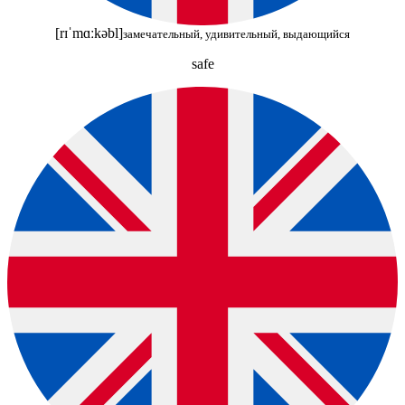
[rɪˈmɑːkəbl]
замечательный, удивительный, выдающийся
safe