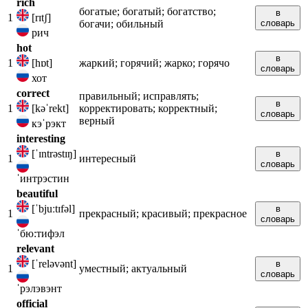
rich
богатые; богатый; богатство;
в
1
[rɪtʃ]
богачи; обильный
словарь
рич
hot
в
1
[hɒt]
жаркий; горячий; жарко; горячо
словарь
хот
correct
правильный; исправлять;
в
1
[kəˈrekt]
корректировать; корректный;
словарь
верный
кэˈрэкт
interesting
[ˈɪntrəstɪŋ]
в
1
интересный
словарь
ˈинтрэстин
beautiful
[ˈbjuːtɪfəl]
в
1
прекрасный; красивый; прекрасное
словарь
ˈбю:тифэл
relevant
[ˈreləvənt]
в
1
уместный; актуальный
словарь
ˈрэлэвэнт
official