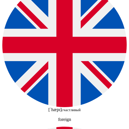
[ˈhæpɪ]
счастливый
foreign