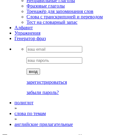
Неправильные глаголы
Фразовые глаголы
Тренажёр для запоминания слов
Cлова с транскрипцией и переводом
Тест на словарный запас
Алфавит
Упражнения
Генератор фраз
вход
зарегистрироваться
забыли пароль?
полиглот
»
слова по темам
»
английские прилагательные