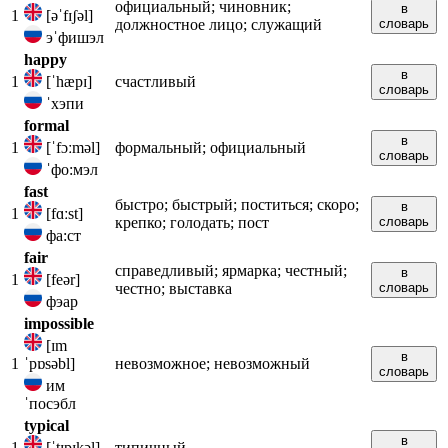
официальный; чиновник;
в
1
[əˈfɪʃəl]
должностное лицо; служащий
словарь
эˈфишэл
happy
в
1
[ˈhæpɪ]
счастливый
словарь
ˈхэпи
formal
в
1
[ˈfɔːməl]
формальный; официальный
словарь
ˈфо:мэл
fast
быстро; быстрый; поститься; скоро;
в
1
[fɑːst]
крепко; голодать; пост
словарь
фа:ст
fair
справедливый; ярмарка; честный;
в
1
[feər]
честно; выставка
словарь
фэар
impossible
[ɪm
в
1
ˈpɒsəbl]
невозможное; невозможный
словарь
им
ˈпосэбл
typical
в
1
[ˈtɪpɪkəl]
типичный