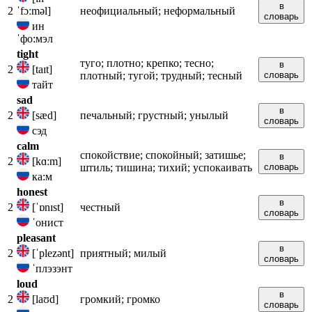
в
2
ˈfɔːməl]
неофициальный; неформальный
словарь
ин
ˈфо:мэл
tight
туго; плотно; крепко; тесно;
в
2
[taɪt]
плотный; тугой; трудный; тесный
словарь
тайт
sad
в
2
[sæd]
печальный; грустный; унылый
словарь
сэд
calm
спокойствие; спокойный; затишье;
в
2
[kɑːm]
штиль; тишина; тихий; успокаивать
словарь
ка:м
honest
в
2
[ˈɒnɪst]
честный
словарь
ˈонист
pleasant
в
2
[ˈplezənt]
приятный; милый
словарь
ˈплэзэнт
loud
в
2
[laʊd]
громкий; громко
словарь