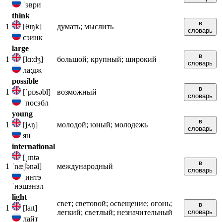
ˈэври
think
в
1
[θɪŋk]
думать; мыслить
словарь
сэинк
large
в
1
[lɑːdʒ]
большой; крупный; широкий
словарь
ла:дж
possible
в
1
[ˈpɒsəbl]
возможный
словарь
ˈпосэбл
young
в
1
[jʌŋ]
молодой; юный; молодежь
словарь
ян
international
[ˌɪntə
в
1
ˈnæʃənəl]
международный
словарь
ˌинтэ
ˈнэшэнэл
light
свет; световой; освещение; огонь;
в
1
[laɪt]
легкий; светлый; незначительный
словарь
лайт