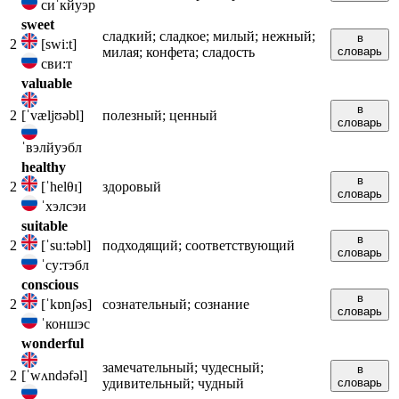
сиˈкйуэр
sweet
сладкий; сладкое; милый; нежный;
в
2
[swiːt]
милая; конфета; сладость
словарь
сви:т
valuable
в
2
[ˈvæljʊəbl]
полезный; ценный
словарь
ˈвэлйуэбл
healthy
в
2
[ˈhelθɪ]
здоровый
словарь
ˈхэлсэи
suitable
в
2
[ˈsuːtəbl]
подходящий; соответствующий
словарь
ˈсу:тэбл
conscious
в
2
[ˈkɒnʃəs]
сознательный; сознание
словарь
ˈконшэс
wonderful
замечательный; чудесный;
в
2
[ˈwʌndəfəl]
удивительный; чудный
словарь