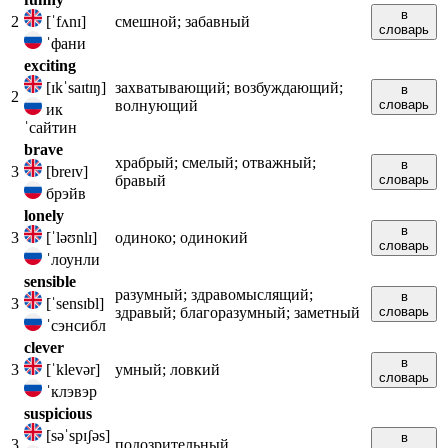
в
2
[ˈfʌnɪ]
смешной; забавный
словарь
ˈфани
exciting
[ɪkˈsaɪtɪŋ]
захватывающий; возбуждающий;
в
2
волнующий
словарь
ик
ˈсайтин
brave
храбрый; смелый; отважный;
в
3
[breɪv]
бравый
словарь
брэйв
lonely
в
3
[ˈləʊnlɪ]
одиноко; одинокий
словарь
ˈлоунли
sensible
разумный; здравомыслящий;
в
3
[ˈsensɪbl]
здравый; благоразумный; заметный
словарь
ˈсэнсибл
clever
в
3
[ˈklevər]
умный; ловкий
словарь
ˈклэвэр
suspicious
[səˈspɪʃəs]
в
3
подозрительный