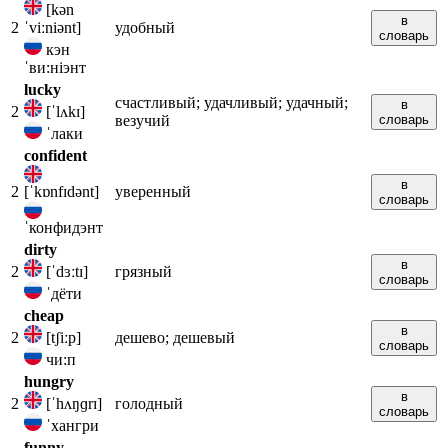
[kən
в
2
ˈviːniənt]
удобный
словарь
кэн
ˈви:нiэнт
lucky
счастливый; удачливый; удачный;
в
2
[ˈlʌkɪ]
везучий
словарь
ˈлаки
confident
в
2
[ˈkɒnfɪdənt]
уверенный
словарь
ˈконфидэнт
dirty
в
2
[ˈdɜːtɪ]
грязный
словарь
ˈдёти
cheap
в
2
[tʃiːp]
дешево; дешевый
словарь
чи:п
hungry
в
2
[ˈhʌŋɡrɪ]
голодный
словарь
ˈхангри
funny