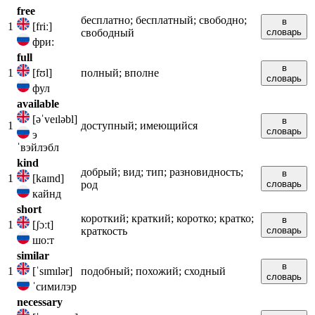
free
бесплатно; бесплатный; свободно;
в
1
[friː]
свободный
словарь
фри:
full
в
1
[fʊl]
полный; вполне
словарь
фул
available
[əˈveɪləbl]
в
1
доступный; имеющийся
словарь
э
ˈвэйлэбл
kind
добрый; вид; тип; разновидность;
в
1
[kaɪnd]
род
словарь
кайнд
short
короткий; краткий; коротко; кратко;
в
1
[ʃɔːt]
краткость
словарь
шо:т
similar
в
1
[ˈsɪmɪlər]
подобный; похожий; сходный
словарь
ˈсимилэр
necessary